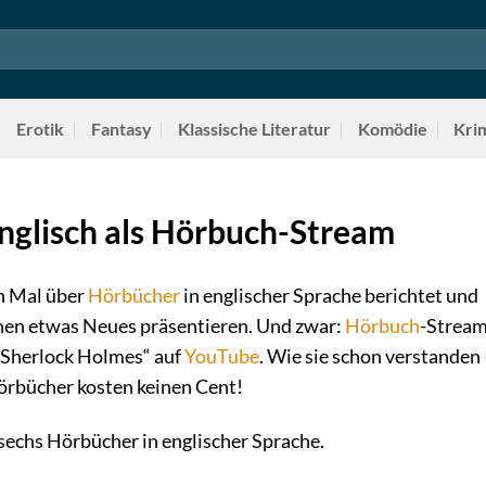
Erotik
Fantasy
Klassische Literatur
Komödie
Kri
nglisch als Hörbuch-Stream
n Mal über
Hörbücher
in englischer Sprache berichtet und
nen etwas Neues präsentieren. Und zwar:
Hörbuch
-Strea
 Sherlock Holmes“ auf
YouTube
. Wie sie schon verstanden
örbücher kosten keinen Cent!
 sechs Hörbücher in englischer Sprache.