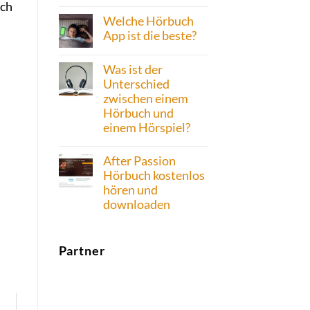
och
Welche Hörbuch
App ist die beste?
Was ist der
Unterschied
zwischen einem
Hörbuch und
einem Hörspiel?
After Passion
Hörbuch kostenlos
hören und
downloaden
Partner