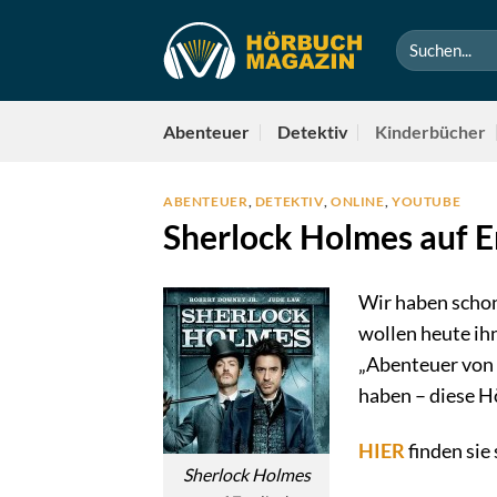
Zum
Inhalt
springen
Abenteuer
Detektiv
Kinderbücher
ABENTEUER
,
DETEKTIV
,
ONLINE
,
YOUTUBE
Sherlock Holmes auf E
Wir haben scho
wollen heute ih
„Abenteuer von
haben – diese H
HIER
finden sie
Sherlock Holmes