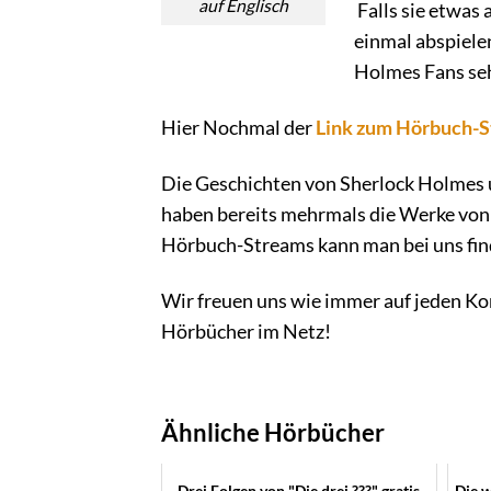
auf Englisch
Falls sie etwas 
einmal abspiele
Holmes Fans seh
Hier Nochmal der
Link zum Hörbuch-
Die Geschichten von Sherlock Holmes u
haben bereits mehrmals die Werke vo
Hörbuch-Streams kann man bei uns find
Wir freuen uns wie immer auf jeden K
Hörbücher im Netz!
Ähnliche Hörbücher
Drei Folgen von "Die drei ???" gratis
Die w