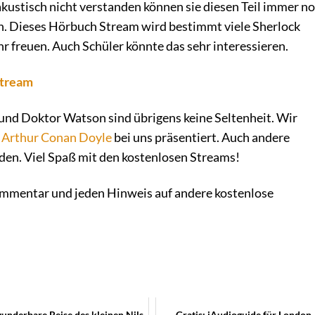
akustisch nicht verstanden können sie diesen Teil immer n
n. Dieses Hörbuch Stream wird bestimmt viele Sherlock
r freuen. Auch Schüler könnte das sehr interessieren.
Stream
nd Doktor Watson sind übrigens keine Seltenheit. Wir
n
Arthur Conan Doyle
bei uns präsentiert. Auch andere
en. Viel Spaß mit den kostenlosen Streams!
ommentar und jeden Hinweis auf andere kostenlose
underbare Reise des kleinen Nils
Gratis: iAudioguide für London