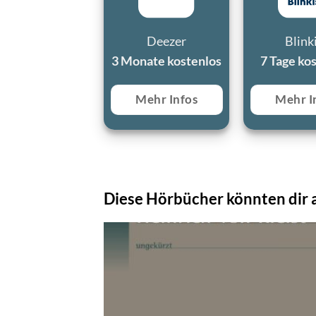
Deezer
Blink
3 Monate kostenlos
7 Tage ko
Mehr Infos
Mehr I
Diese Hörbücher könnten dir a