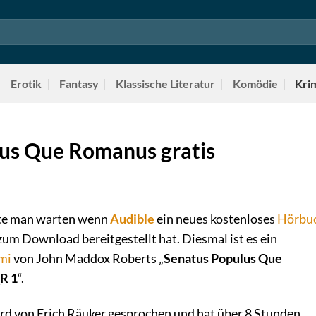
Erotik
Fantasy
Klassische Literatur
Komödie
Kri
us Que Romanus gratis
lte man warten wenn
Audible
ein neues kostenloses
Hörbu
um Download bereitgestellt hat. Diesmal ist es ein
mi
von John Maddox Roberts „
Senatus Populus Que
R 1
“.
d von Erich Räuker gesprochen und hat über 8 Stunden