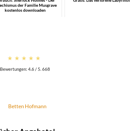
rbuch: Sherlock Holmes - Der
Gratis: Das verlorene Labyrinth
echismus der Familie Musgrave
kostenlos downloaden
★★★★★
★★★★★
Bewertungen: 4.6 / 5. 668