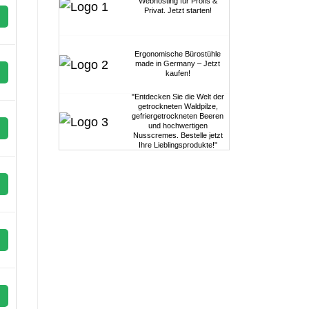
Webhosting für Profis &
Privat. Jetzt starten!
Ergonomische Bürostühle
made in Germany – Jetzt
kaufen!
"Entdecken Sie die Welt der
getrockneten Waldpilze,
gefriergetrockneten Beeren
und hochwertigen
Nusscremes. Bestelle jetzt
Ihre Lieblingsprodukte!"