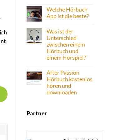
Welche Hörbuch
App ist die beste?
.
Was ist der
ich
Unterschied
hnt
zwischen einem
Hörbuch und
einem Hörspiel?
After Passion
Hörbuch kostenlos
hören und
downloaden
Partner