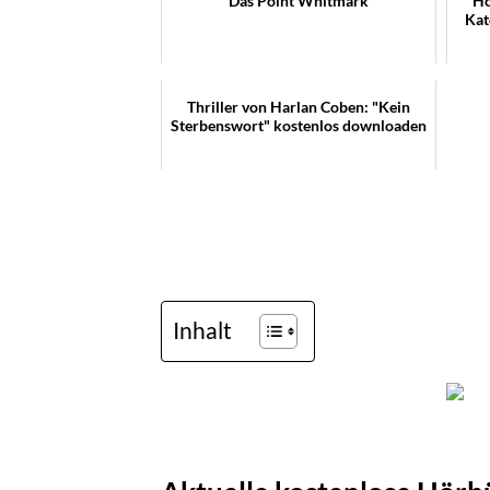
Das Point Whitmark
Hö
Kat
Thriller von Harlan Coben: "Kein
Sterbenswort" kostenlos downloaden
Inhalt