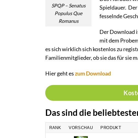
SPQP – Senatus
Spieldauer. Der
Populus Que
fesselnde Geschi
Romanus
Der Download is
mit dem Probemo
es sich wirklich sich kostenlos zu registr
Familienmitglieder, ob sie das für sie 
Hier geht es
zum Download
Kost
Das sind die beliebtest
RANK
VORSCHAU
PRODUKT