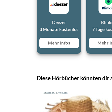
Deezer
Blink
3 Monate kostenlos
7 Tage ko
Mehr Infos
Mehr I
Diese Hörbücher könnten dir a