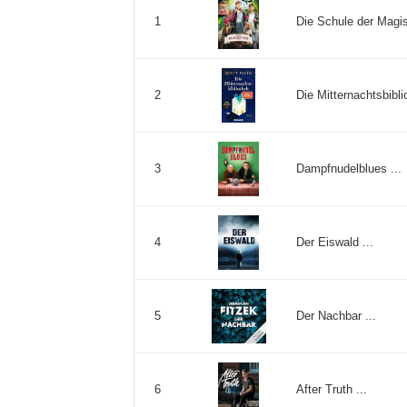
Die Schule der Magis
1
Die Mitternachtsbibl
2
Dampfnudelblues ...
3
Der Eiswald ...
4
Der Nachbar ...
5
After Truth ...
6