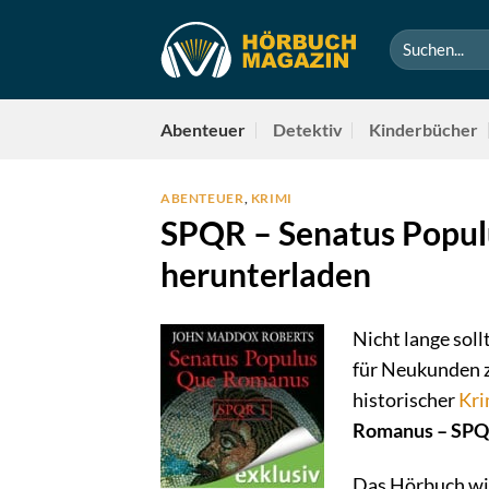
Zum
Inhalt
springen
Abenteuer
Detektiv
Kinderbücher
ABENTEUER
,
KRIMI
SPQR – Senatus Popul
herunterladen
Nicht lange sol
für Neukunden z
historischer
Kri
Romanus – SPQ
Das Hörbuch wir